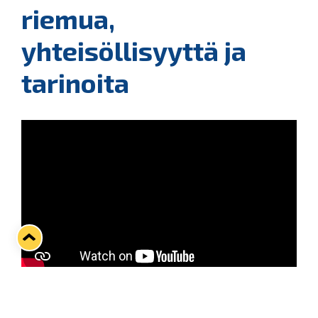
riemua,
yhteisöllisyyttä ja
tarinoita
Rauman Lukko täytti 8.11.2021 85 vuotta. Noihin