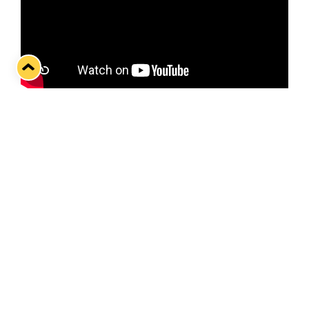
Lukko–Jukurit-ottelua ennakoimassa Lukon
kultakypärä Jami Krannila. Haastattelijana toimii
Lasten Lauantain erikoisjuontaja Otto Tuovinen.
Twitter
Facebook
LinkedIn
WhatsApp
Seuraava kotiottelu
pe 07.08.2026 klo 10:00
VS
Lukko — Ässät
Osta liput
Tuoreimmat uutiset