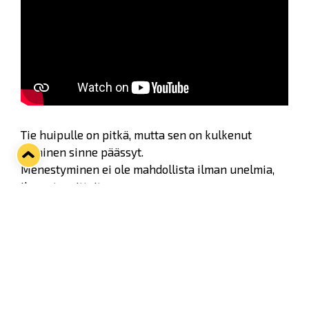
Tie huipulle on pitkä, mutta sen on kulkenut
jokainen sinne päässyt.
Menestyminen ei ole mahdollista ilman unelmia,
ilman tavoitteita.
Siispä uskalla unelmoida, tee joka päivä töitä
tavoitteesi eteen ja seuraa idoleittesi esimerkkiä,
sillä unelmat toteutuvat Lukossa.
Liity sinäkin sinikeltaisiin: lisätiedot ja