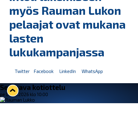
myös Rauman Lukon
pelaajat ovat mukana
lasten
lukukampanjassa
Twitter
Facebook
LinkedIn
WhatsApp
Seuraava kotiottelu
pe 07.08.2026 klo 10:00
VS
Lukko — Ässät
Osta liput
Tuoreimmat uutiset