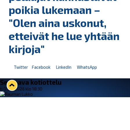
poikia lukemaan –
"Olen aina uskonut,
etteivät he lue yhtään
kirjoja"
Twitter
Facebook
LinkedIn
WhatsApp
Seuraava kotiottelu
ti 01.09.2026 klo 18:30
VS
Lukko — Ilves
Osta liput
Tuoreimmat uutiset