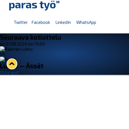
paras työ"
Twitter
Facebook
LinkedIn
WhatsApp
Seuraava kotiottelu
pe 07.08.2026 klo 10:00
VS
Lukko — Ässät
Osta liput
Tuoreimmat uutiset
Kiekko-Espoo voittaa historian ensimmäisen naisten
Pitsiturnauksen
Lue juttu »
Pitsiturnauksen päiväliput on loppuunmyyty – Pitsitunnelmaan
pääset myös Marina Vistan terassilla
Lue juttu »