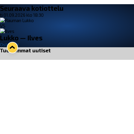
Seuraava kotiottelu
ti 01.09.2026 klo 18:30
VS
Lukko — Ilves
Osta liput
Tuoreimmat uutiset
33. Pitsiturnaus päätökseen – HPK nappasi Knypyl-pystin
Lue juttu »
Otteluliput juhlakaudelle 26–27 nyt myynnissä!
Lue juttu »
Kiekko-Espoo voittaa historian ensimmäisen naisten
Pitsiturnauksen
Lue juttu »
Pitsiturnauksen päiväliput on loppuunmyyty – Pitsitunnelmaan
pääset myös Marina Vistan terassilla
Lue juttu »