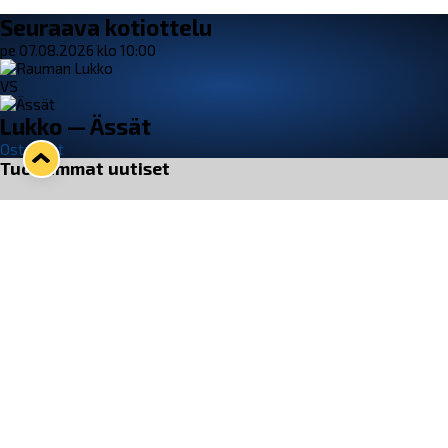
Seuraava kotiottelu
pe 07.08.2026 klo 10:00
VS
Lukko — Ässät
Osta liput
Tuoreimmat uutiset
Pitsiturnauksen päiväliput on loppuunmyyty – Pitsitunnelmaan
pääset myös Marina Vistan terassilla
Lue juttu »
Lukko ja pirkanmaalainen vaatevalmistaja Nousu yhteistyöhön
Lue juttu »
Aapo Vanninen Nuorten Leijonien mukana
Lue juttu »
Rauman Lukko Oy on ostanut Marina Vista Oy:n liiketoiminnan
Raumalta
Lue juttu »