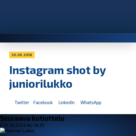
30.09.2018
Instagram shot by
juniorilukko
Twitter
Facebook
LinkedIn
WhatsApp
Seuraava kotiottelu
ti 01.09.2026 klo 18:30