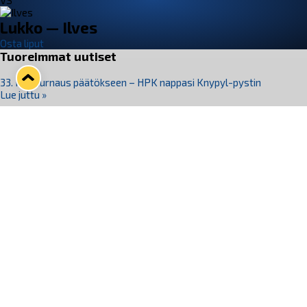
VS
Lukko — Ilves
Osta liput
Tuoreimmat uutiset
33. Pitsiturnaus päätökseen – HPK nappasi Knypyl-pystin
Lue juttu »
Otteluliput juhlakaudelle 26–27 nyt myynnissä!
Lue juttu »
Kiekko-Espoo voittaa historian ensimmäisen naisten
Pitsiturnauksen
Lue juttu »
Pitsiturnauksen päiväliput on loppuunmyyty – Pitsitunnelmaan
pääset myös Marina Vistan terassilla
Lue juttu »
Lukko ja pirkanmaalainen vaatevalmistaja Nousu yhteistyöhön
Lue juttu »
Seuraa Lukkoa somessa