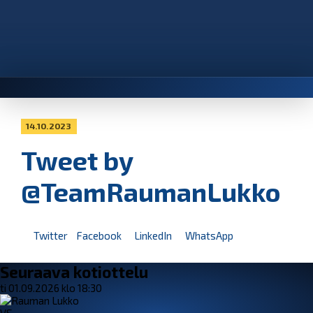
14.10.2023
Tweet by
@TeamRaumanLukko
Twitter
Facebook
LinkedIn
WhatsApp
Seuraava kotiottelu
ti 01.09.2026 klo 18:30