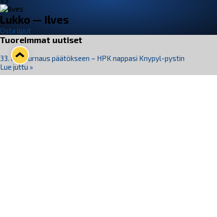
VS
Lukko — Ilves
Osta liput
Tuoreimmat uutiset
33. Pitsiturnaus päätökseen – HPK nappasi Knypyl-pystin
Lue juttu »
Otteluliput juhlakaudelle 26–27 nyt myynnissä!
Lue juttu »
Kiekko-Espoo voittaa historian ensimmäisen naisten
Pitsiturnauksen
Lue juttu »
Pitsiturnauksen päiväliput on loppuunmyyty – Pitsitunnelmaan
pääset myös Marina Vistan terassilla
Lue juttu »
Lukko ja pirkanmaalainen vaatevalmistaja Nousu yhteistyöhön
Lue juttu »
Seuraa Lukkoa somessa