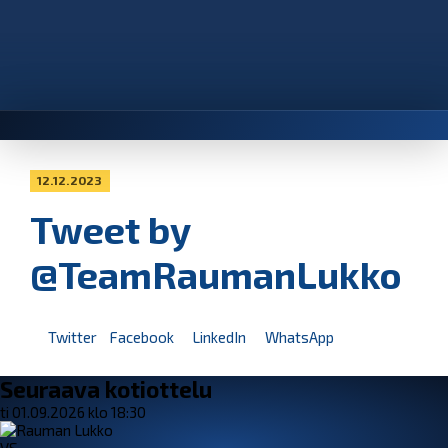
12.12.2023
Tweet by
@TeamRaumanLukko
Twitter
Facebook
LinkedIn
WhatsApp
Seuraava kotiottelu
ti 01.09.2026 klo 18:30