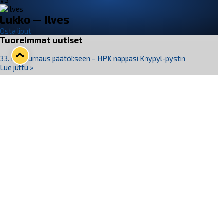
VS
Lukko — Ilves
Osta liput
Tuoreimmat uutiset
33. Pitsiturnaus päätökseen – HPK nappasi Knypyl-pystin
Lue juttu »
Otteluliput juhlakaudelle 26–27 nyt myynnissä!
Lue juttu »
Kiekko-Espoo voittaa historian ensimmäisen naisten
Pitsiturnauksen
Lue juttu »
Pitsiturnauksen päiväliput on loppuunmyyty – Pitsitunnelmaan
pääset myös Marina Vistan terassilla
Lue juttu »
Lukko ja pirkanmaalainen vaatevalmistaja Nousu yhteistyöhön
Lue juttu »
Seuraa Lukkoa somessa