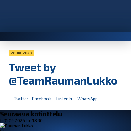
28.08.2023
Tweet by
@TeamRaumanLukko
Twitter
Facebook
LinkedIn
WhatsApp
Seuraava kotiottelu
ti 01.09.2026 klo 18:30