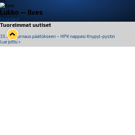
VS
Lukko — Ilves
Osta liput
Tuoreimmat uutiset
33. Pitsiturnaus päätökseen – HPK nappasi Knypyl-pystin
Lue juttu »
Otteluliput juhlakaudelle 26–27 nyt myynnissä!
Lue juttu »
Kiekko-Espoo voittaa historian ensimmäisen naisten
Pitsiturnauksen
Lue juttu »
Pitsiturnauksen päiväliput on loppuunmyyty – Pitsitunnelmaan
pääset myös Marina Vistan terassilla
Lue juttu »
Lukko ja pirkanmaalainen vaatevalmistaja Nousu yhteistyöhön
Lue juttu »
Seuraa Lukkoa somessa