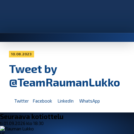
10.08.2023
Tweet by
@TeamRaumanLukko
Twitter
Facebook
LinkedIn
WhatsApp
Seuraava kotiottelu
ti 01.09.2026 klo 18:30