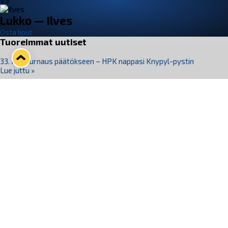
VS
Lukko — Ilves
Osta liput
Tuoreimmat uutiset
33. Pitsiturnaus päätökseen – HPK nappasi Knypyl-pystin
Lue juttu »
Otteluliput juhlakaudelle 26–27 nyt myynnissä!
Lue juttu »
Kiekko-Espoo voittaa historian ensimmäisen naisten
Pitsiturnauksen
Lue juttu »
Pitsiturnauksen päiväliput on loppuunmyyty – Pitsitunnelmaan
pääset myös Marina Vistan terassilla
Lue juttu »
Lukko ja pirkanmaalainen vaatevalmistaja Nousu yhteistyöhön
Lue juttu »
Seuraa Lukkoa somessa