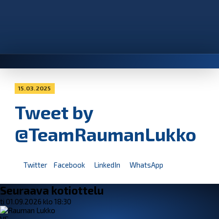
15.03.2025
Tweet by
@TeamRaumanLukko
Twitter
Facebook
LinkedIn
WhatsApp
Seuraava kotiottelu
ti 01.09.2026 klo 18:30