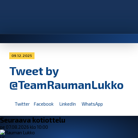
09.12.2025
Tweet by
@TeamRaumanLukko
Twitter
Facebook
LinkedIn
WhatsApp
Seuraava kotiottelu
pe 07.08.2026 klo 10:00