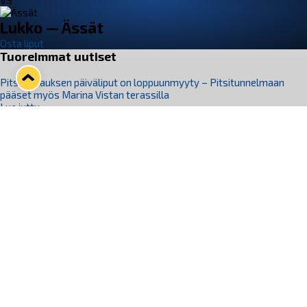
VS
Lukko — Ässät
Osta liput
Tuoreimmat uutiset
Pitsiturnauksen päiväliput on loppuunmyyty – Pitsitunnelmaan
pääset myös Marina Vistan terassilla
Lue juttu »
Lukko ja pirkanmaalainen vaatevalmistaja Nousu yhteistyöhön
Lue juttu »
Aapo Vanninen Nuorten Leijonien mukana
Lue juttu »
Rauman Lukko Oy on ostanut Marina Vista Oy:n liiketoiminnan
Raumalta
Lue juttu »
Varausviikonloppu oli kiireinen Jakub Florisille
Lue juttu »
Seuraa Lukkoa somessa