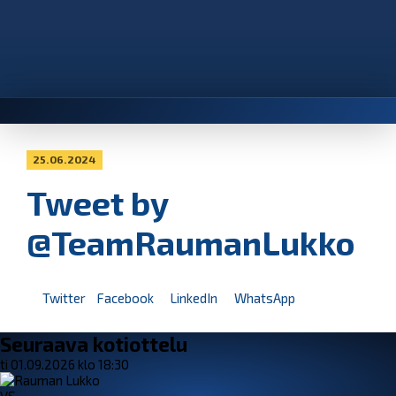
25.06.2024
Tweet by
@TeamRaumanLukko
Twitter
Facebook
LinkedIn
WhatsApp
Seuraava kotiottelu
ti 01.09.2026 klo 18:30