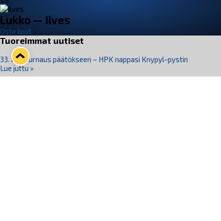
VS
Lukko — Ilves
Osta liput
Tuoreimmat uutiset
33. Pitsiturnaus päätökseen – HPK nappasi Knypyl-pystin
Lue juttu »
Otteluliput juhlakaudelle 26–27 nyt myynnissä!
Lue juttu »
Kiekko-Espoo voittaa historian ensimmäisen naisten
Pitsiturnauksen
Lue juttu »
Pitsiturnauksen päiväliput on loppuunmyyty – Pitsitunnelmaan
pääset myös Marina Vistan terassilla
Lue juttu »
Lukko ja pirkanmaalainen vaatevalmistaja Nousu yhteistyöhön
Lue juttu »
Seuraa Lukkoa somessa