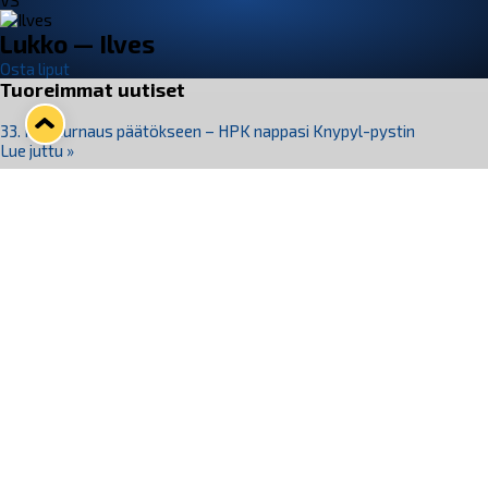
VS
Lukko — Ilves
Osta liput
Tuoreimmat uutiset
33. Pitsiturnaus päätökseen – HPK nappasi Knypyl-pystin
Lue juttu »
Otteluliput juhlakaudelle 26–27 nyt myynnissä!
Lue juttu »
Kiekko-Espoo voittaa historian ensimmäisen naisten
Pitsiturnauksen
Lue juttu »
Pitsiturnauksen päiväliput on loppuunmyyty – Pitsitunnelmaan
pääset myös Marina Vistan terassilla
Lue juttu »
Lukko ja pirkanmaalainen vaatevalmistaja Nousu yhteistyöhön
Lue juttu »
Seuraa Lukkoa somessa