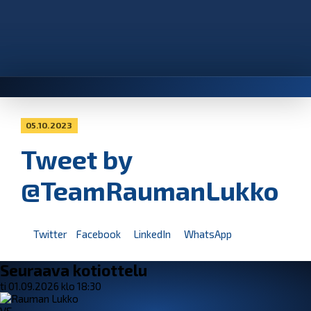
05.10.2023
Tweet by
@TeamRaumanLukko
Twitter
Facebook
LinkedIn
WhatsApp
Seuraava kotiottelu
ti 01.09.2026 klo 18:30