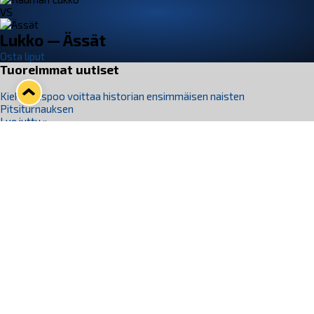
VS
Lukko — Ässät
Osta liput
Tuoreimmat uutiset
Kiekko-Espoo voittaa historian ensimmäisen naisten
Pitsiturnauksen
Lue juttu »
Pitsiturnauksen päiväliput on loppuunmyyty – Pitsitunnelmaan
pääset myös Marina Vistan terassilla
Lue juttu »
Lukko ja pirkanmaalainen vaatevalmistaja Nousu yhteistyöhön
Lue juttu »
Aapo Vanninen Nuorten Leijonien mukana
Lue juttu »
Rauman Lukko Oy on ostanut Marina Vista Oy:n liiketoiminnan
Raumalta
Lue juttu »