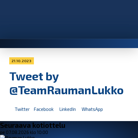
21.10.2023
Tweet by
@TeamRaumanLukko
Twitter
Facebook
LinkedIn
WhatsApp
Seuraava kotiottelu
pe 07.08.2026 klo 10:00