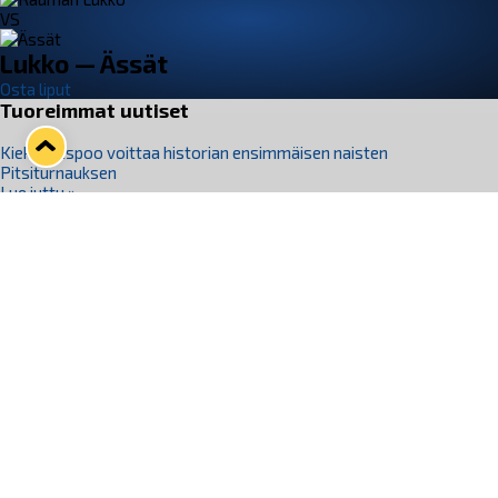
VS
Lukko — Ässät
Osta liput
Tuoreimmat uutiset
Kiekko-Espoo voittaa historian ensimmäisen naisten
Pitsiturnauksen
Lue juttu »
Pitsiturnauksen päiväliput on loppuunmyyty – Pitsitunnelmaan
pääset myös Marina Vistan terassilla
Lue juttu »
Lukko ja pirkanmaalainen vaatevalmistaja Nousu yhteistyöhön
Lue juttu »
Aapo Vanninen Nuorten Leijonien mukana
Lue juttu »
Rauman Lukko Oy on ostanut Marina Vista Oy:n liiketoiminnan
Raumalta
Lue juttu »