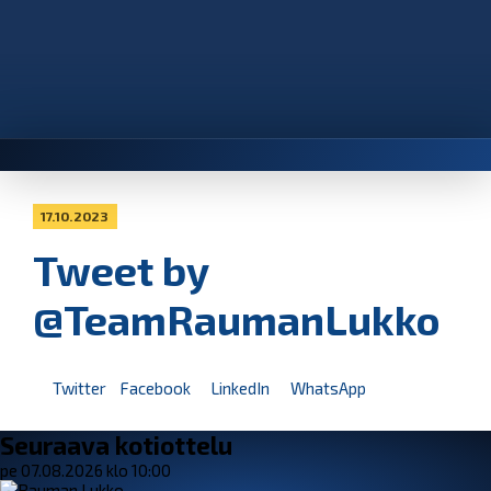
17.10.2023
Tweet by
@TeamRaumanLukko
Twitter
Facebook
LinkedIn
WhatsApp
Seuraava kotiottelu
pe 07.08.2026 klo 10:00