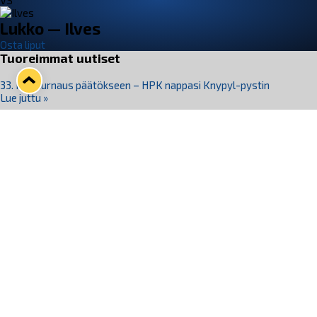
VS
Lukko — Ilves
Osta liput
Tuoreimmat uutiset
33. Pitsiturnaus päätökseen – HPK nappasi Knypyl-pystin
Lue juttu »
Otteluliput juhlakaudelle 26–27 nyt myynnissä!
Lue juttu »
Kiekko-Espoo voittaa historian ensimmäisen naisten
Pitsiturnauksen
Lue juttu »
Pitsiturnauksen päiväliput on loppuunmyyty – Pitsitunnelmaan
pääset myös Marina Vistan terassilla
Lue juttu »
Lukko ja pirkanmaalainen vaatevalmistaja Nousu yhteistyöhön
Lue juttu »
Seuraa Lukkoa somessa