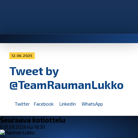
12.06.2025
Tweet by
@TeamRaumanLukko
Twitter
Facebook
LinkedIn
WhatsApp
Seuraava kotiottelu
ti 01.09.2026 klo 18:30