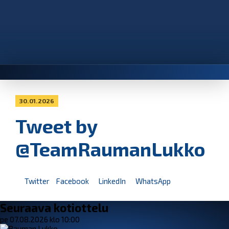
30.01.2026
Tweet by
@TeamRaumanLukko
Twitter
Facebook
LinkedIn
WhatsApp
Seuraava kotiottelu
pe 07.08.2026 klo 10:00