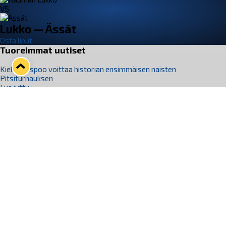
VS
Lukko — Ässät
Osta liput
Tuoreimmat uutiset
Kiekko-Espoo voittaa historian ensimmäisen naisten
Pitsiturnauksen
Lue juttu »
Pitsiturnauksen päiväliput on loppuunmyyty – Pitsitunnelmaan
pääset myös Marina Vistan terassilla
Lue juttu »
Lukko ja pirkanmaalainen vaatevalmistaja Nousu yhteistyöhön
Lue juttu »
Aapo Vanninen Nuorten Leijonien mukana
Lue juttu »
Rauman Lukko Oy on ostanut Marina Vista Oy:n liiketoiminnan
Raumalta
Lue juttu »