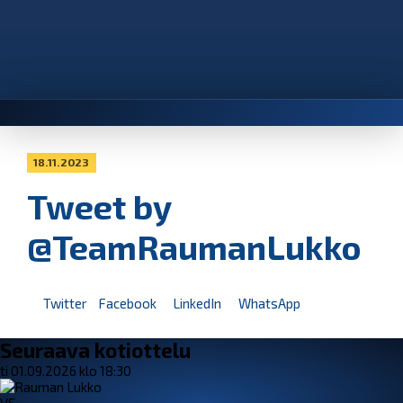
18.11.2023
Tweet by
@TeamRaumanLukko
Twitter
Facebook
LinkedIn
WhatsApp
Seuraava kotiottelu
ti 01.09.2026 klo 18:30