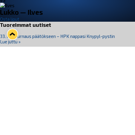
VS
Lukko — Ilves
Osta liput
Tuoreimmat uutiset
33. Pitsiturnaus päätökseen – HPK nappasi Knypyl-pystin
Lue juttu »
Otteluliput juhlakaudelle 26–27 nyt myynnissä!
Lue juttu »
Kiekko-Espoo voittaa historian ensimmäisen naisten
Pitsiturnauksen
Lue juttu »
Pitsiturnauksen päiväliput on loppuunmyyty – Pitsitunnelmaan
pääset myös Marina Vistan terassilla
Lue juttu »
Lukko ja pirkanmaalainen vaatevalmistaja Nousu yhteistyöhön
Lue juttu »
Seuraa Lukkoa somessa