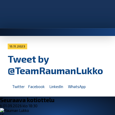
15.11.2023
Tweet by
@TeamRaumanLukko
Twitter
Facebook
LinkedIn
WhatsApp
Seuraava kotiottelu
ti 01.09.2026 klo 18:30