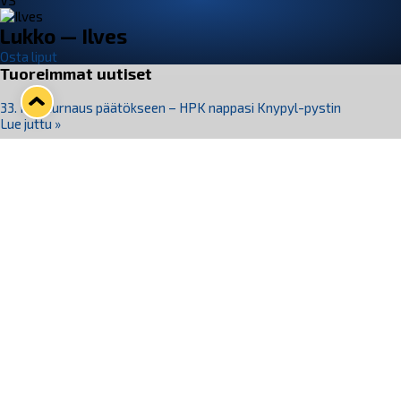
VS
Lukko — Ilves
Osta liput
Tuoreimmat uutiset
33. Pitsiturnaus päätökseen – HPK nappasi Knypyl-pystin
Lue juttu »
Otteluliput juhlakaudelle 26–27 nyt myynnissä!
Lue juttu »
Kiekko-Espoo voittaa historian ensimmäisen naisten
Pitsiturnauksen
Lue juttu »
Pitsiturnauksen päiväliput on loppuunmyyty – Pitsitunnelmaan
pääset myös Marina Vistan terassilla
Lue juttu »
Lukko ja pirkanmaalainen vaatevalmistaja Nousu yhteistyöhön
Lue juttu »
Seuraa Lukkoa somessa