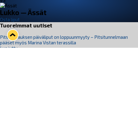
VS
Lukko — Ässät
Osta liput
Tuoreimmat uutiset
Pitsiturnauksen päiväliput on loppuunmyyty – Pitsitunnelmaan
pääset myös Marina Vistan terassilla
Lue juttu »
Lukko ja pirkanmaalainen vaatevalmistaja Nousu yhteistyöhön
Lue juttu »
Aapo Vanninen Nuorten Leijonien mukana
Lue juttu »
Rauman Lukko Oy on ostanut Marina Vista Oy:n liiketoiminnan
Raumalta
Lue juttu »
Varausviikonloppu oli kiireinen Jakub Florisille
Lue juttu »
Seuraa Lukkoa somessa