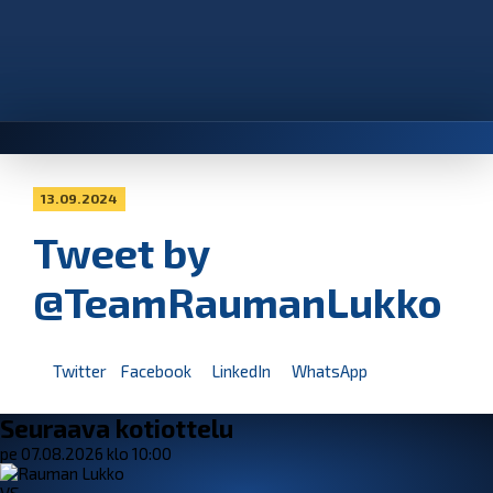
13.09.2024
Tweet by
@TeamRaumanLukko
Twitter
Facebook
LinkedIn
WhatsApp
Seuraava kotiottelu
pe 07.08.2026 klo 10:00