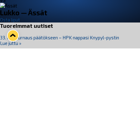
VS
Lukko — Ässät
Osta liput
Tuoreimmat uutiset
33. Pitsiturnaus päätökseen – HPK nappasi Knypyl-pystin
Lue juttu »
Otteluliput juhlakaudelle 26–27 nyt myynnissä!
Lue juttu »
Kiekko-Espoo voittaa historian ensimmäisen naisten
Pitsiturnauksen
Lue juttu »
Pitsiturnauksen päiväliput on loppuunmyyty – Pitsitunnelmaan
pääset myös Marina Vistan terassilla
Lue juttu »
Lukko ja pirkanmaalainen vaatevalmistaja Nousu yhteistyöhön
Lue juttu »
Seuraa Lukkoa somessa