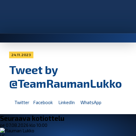
24.11.2023
Tweet by
@TeamRaumanLukko
Twitter
Facebook
LinkedIn
WhatsApp
Seuraava kotiottelu
pe 07.08.2026 klo 10:00