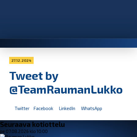
27.12.2024
Tweet by
@TeamRaumanLukko
Twitter
Facebook
LinkedIn
WhatsApp
Seuraava kotiottelu
pe 07.08.2026 klo 10:00