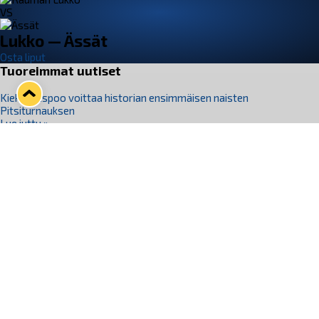
VS
Lukko — Ässät
Osta liput
Tuoreimmat uutiset
Kiekko-Espoo voittaa historian ensimmäisen naisten
Pitsiturnauksen
Lue juttu »
Pitsiturnauksen päiväliput on loppuunmyyty – Pitsitunnelmaan
pääset myös Marina Vistan terassilla
Lue juttu »
Lukko ja pirkanmaalainen vaatevalmistaja Nousu yhteistyöhön
Lue juttu »
Aapo Vanninen Nuorten Leijonien mukana
Lue juttu »
Rauman Lukko Oy on ostanut Marina Vista Oy:n liiketoiminnan
Raumalta
Lue juttu »