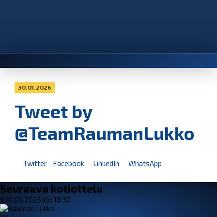
30.01.2026
Tweet by
@TeamRaumanLukko
Twitter
Facebook
LinkedIn
WhatsApp
Seuraava kotiottelu
ti 01.09.2026 klo 18:30