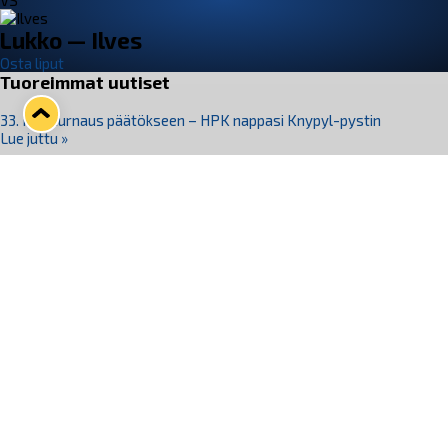
VS
Lukko — Ilves
Osta liput
Tuoreimmat uutiset
33. Pitsiturnaus päätökseen – HPK nappasi Knypyl-pystin
Lue juttu »
Otteluliput juhlakaudelle 26–27 nyt myynnissä!
Lue juttu »
Kiekko-Espoo voittaa historian ensimmäisen naisten
Pitsiturnauksen
Lue juttu »
Pitsiturnauksen päiväliput on loppuunmyyty – Pitsitunnelmaan
pääset myös Marina Vistan terassilla
Lue juttu »
Lukko ja pirkanmaalainen vaatevalmistaja Nousu yhteistyöhön
Lue juttu »
Seuraa Lukkoa somessa