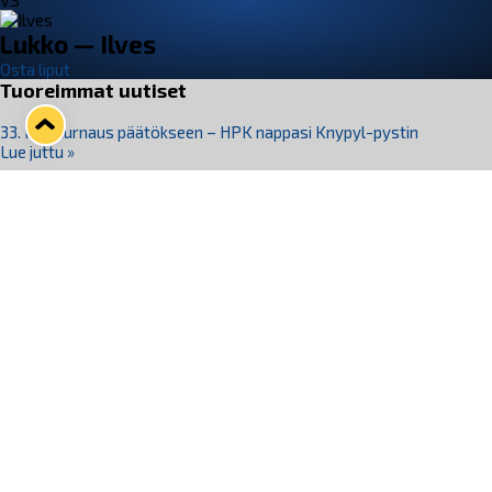
VS
Lukko — Ilves
Osta liput
Tuoreimmat uutiset
33. Pitsiturnaus päätökseen – HPK nappasi Knypyl-pystin
Lue juttu »
Otteluliput juhlakaudelle 26–27 nyt myynnissä!
Lue juttu »
Kiekko-Espoo voittaa historian ensimmäisen naisten
Pitsiturnauksen
Lue juttu »
Pitsiturnauksen päiväliput on loppuunmyyty – Pitsitunnelmaan
pääset myös Marina Vistan terassilla
Lue juttu »
Lukko ja pirkanmaalainen vaatevalmistaja Nousu yhteistyöhön
Lue juttu »
Seuraa Lukkoa somessa