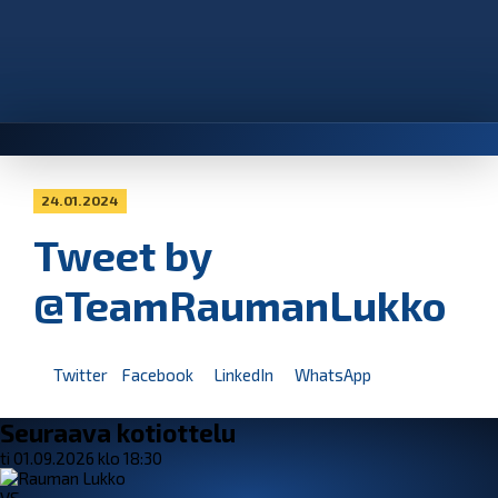
24.01.2024
Tweet by
@TeamRaumanLukko
Twitter
Facebook
LinkedIn
WhatsApp
Seuraava kotiottelu
ti 01.09.2026 klo 18:30