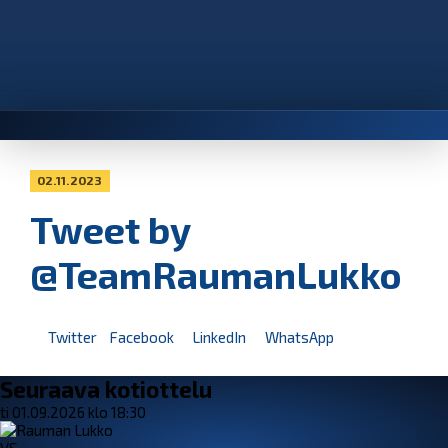
02.11.2023
Tweet by
@TeamRaumanLukko
Twitter
Facebook
LinkedIn
WhatsApp
Seuraava kotiottelu
ti 01.09.2026 klo 18:30