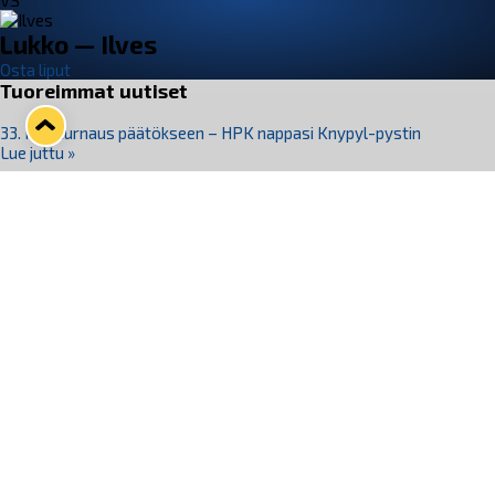
VS
Lukko — Ilves
Osta liput
Tuoreimmat uutiset
33. Pitsiturnaus päätökseen – HPK nappasi Knypyl-pystin
Lue juttu »
Otteluliput juhlakaudelle 26–27 nyt myynnissä!
Lue juttu »
Kiekko-Espoo voittaa historian ensimmäisen naisten
Pitsiturnauksen
Lue juttu »
Pitsiturnauksen päiväliput on loppuunmyyty – Pitsitunnelmaan
pääset myös Marina Vistan terassilla
Lue juttu »
Lukko ja pirkanmaalainen vaatevalmistaja Nousu yhteistyöhön
Lue juttu »
Seuraa Lukkoa somessa