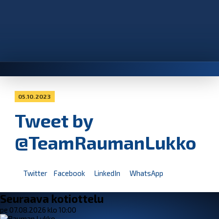
05.10.2023
Tweet by
@TeamRaumanLukko
Twitter
Facebook
LinkedIn
WhatsApp
Seuraava kotiottelu
pe 07.08.2026 klo 10:00