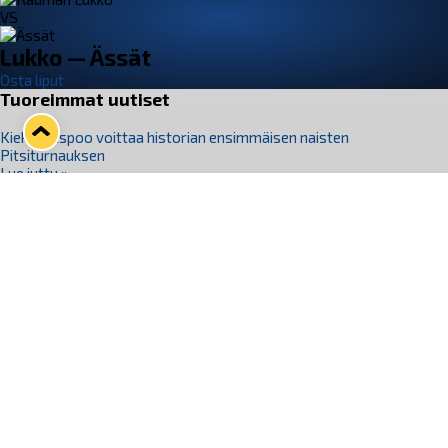
VS
Lukko — Ässät
Osta liput
Tuoreimmat uutiset
Kiekko-Espoo voittaa historian ensimmäisen naisten
Pitsiturnauksen
Lue juttu »
Pitsiturnauksen päiväliput on loppuunmyyty – Pitsitunnelmaan
pääset myös Marina Vistan terassilla
Lue juttu »
Lukko ja pirkanmaalainen vaatevalmistaja Nousu yhteistyöhön
Lue juttu »
Aapo Vanninen Nuorten Leijonien mukana
Lue juttu »
Rauman Lukko Oy on ostanut Marina Vista Oy:n liiketoiminnan
Raumalta
Lue juttu »