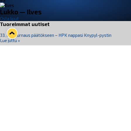
VS
Lukko — Ilves
Osta liput
Tuoreimmat uutiset
33. Pitsiturnaus päätökseen – HPK nappasi Knypyl-pystin
Lue juttu »
Otteluliput juhlakaudelle 26–27 nyt myynnissä!
Lue juttu »
Kiekko-Espoo voittaa historian ensimmäisen naisten
Pitsiturnauksen
Lue juttu »
Pitsiturnauksen päiväliput on loppuunmyyty – Pitsitunnelmaan
pääset myös Marina Vistan terassilla
Lue juttu »
Lukko ja pirkanmaalainen vaatevalmistaja Nousu yhteistyöhön
Lue juttu »
Seuraa Lukkoa somessa