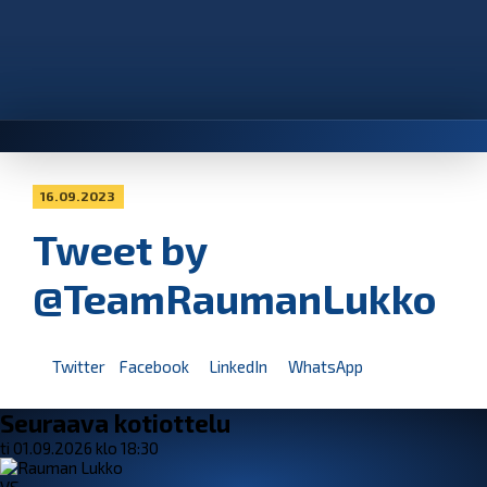
16.09.2023
Tweet by
@TeamRaumanLukko
Twitter
Facebook
LinkedIn
WhatsApp
Seuraava kotiottelu
ti 01.09.2026 klo 18:30