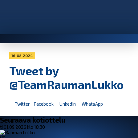
16.08.2024
Tweet by
@TeamRaumanLukko
Twitter
Facebook
LinkedIn
WhatsApp
Seuraava kotiottelu
ti 01.09.2026 klo 18:30