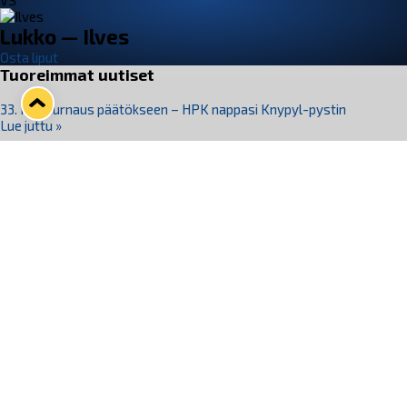
VS
Lukko — Ilves
Osta liput
Tuoreimmat uutiset
33. Pitsiturnaus päätökseen – HPK nappasi Knypyl-pystin
Lue juttu »
Otteluliput juhlakaudelle 26–27 nyt myynnissä!
Lue juttu »
Kiekko-Espoo voittaa historian ensimmäisen naisten
Pitsiturnauksen
Lue juttu »
Pitsiturnauksen päiväliput on loppuunmyyty – Pitsitunnelmaan
pääset myös Marina Vistan terassilla
Lue juttu »
Lukko ja pirkanmaalainen vaatevalmistaja Nousu yhteistyöhön
Lue juttu »
Seuraa Lukkoa somessa