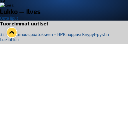
VS
Lukko — Ilves
Osta liput
Tuoreimmat uutiset
33. Pitsiturnaus päätökseen – HPK nappasi Knypyl-pystin
Lue juttu »
Otteluliput juhlakaudelle 26–27 nyt myynnissä!
Lue juttu »
Kiekko-Espoo voittaa historian ensimmäisen naisten
Pitsiturnauksen
Lue juttu »
Pitsiturnauksen päiväliput on loppuunmyyty – Pitsitunnelmaan
pääset myös Marina Vistan terassilla
Lue juttu »
Lukko ja pirkanmaalainen vaatevalmistaja Nousu yhteistyöhön
Lue juttu »
Seuraa Lukkoa somessa