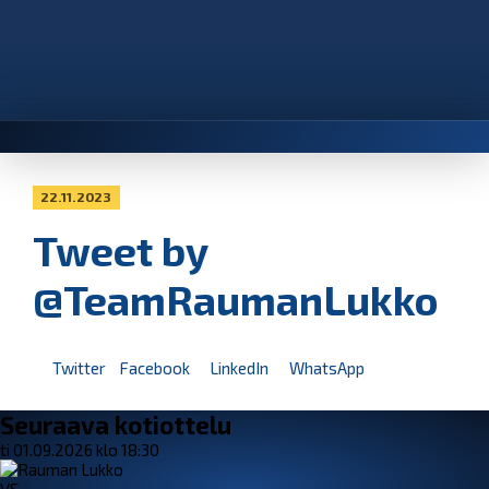
22.11.2023
Tweet by
@TeamRaumanLukko
Twitter
Facebook
LinkedIn
WhatsApp
Seuraava kotiottelu
ti 01.09.2026 klo 18:30