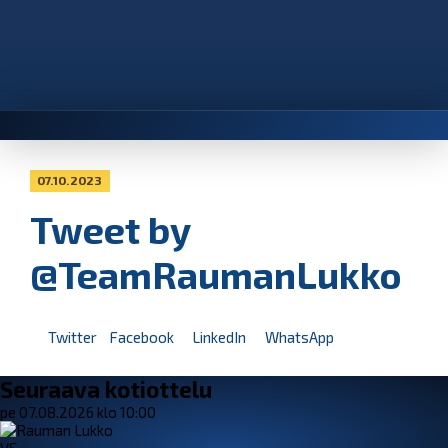
07.10.2023
Tweet by
@TeamRaumanLukko
Twitter
Facebook
LinkedIn
WhatsApp
Seuraava kotiottelu
pe 07.08.2026 klo 10:00