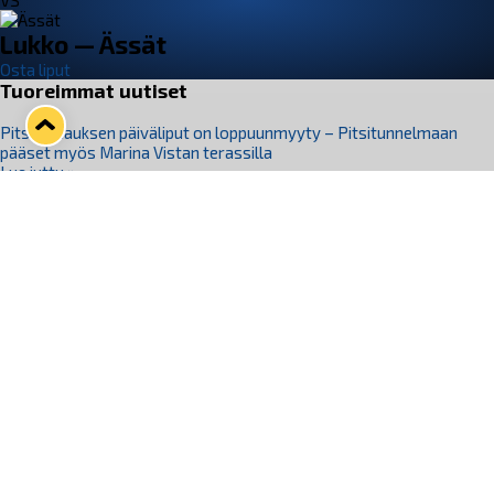
VS
Lukko — Ässät
Osta liput
Tuoreimmat uutiset
Pitsiturnauksen päiväliput on loppuunmyyty – Pitsitunnelmaan
pääset myös Marina Vistan terassilla
Lue juttu »
Lukko ja pirkanmaalainen vaatevalmistaja Nousu yhteistyöhön
Lue juttu »
Aapo Vanninen Nuorten Leijonien mukana
Lue juttu »
Rauman Lukko Oy on ostanut Marina Vista Oy:n liiketoiminnan
Raumalta
Lue juttu »
Varausviikonloppu oli kiireinen Jakub Florisille
Lue juttu »
Seuraa Lukkoa somessa