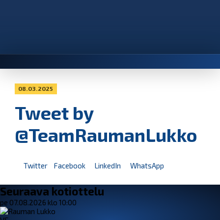
08.03.2025
Tweet by
@TeamRaumanLukko
Twitter
Facebook
LinkedIn
WhatsApp
Seuraava kotiottelu
pe 07.08.2026 klo 10:00