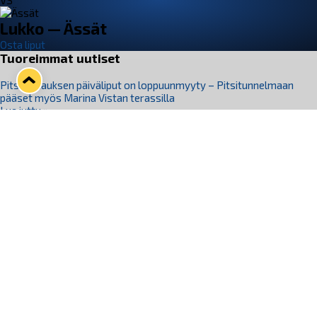
VS
Lukko — Ässät
Osta liput
Tuoreimmat uutiset
Pitsiturnauksen päiväliput on loppuunmyyty – Pitsitunnelmaan
pääset myös Marina Vistan terassilla
Lue juttu »
Lukko ja pirkanmaalainen vaatevalmistaja Nousu yhteistyöhön
Lue juttu »
Aapo Vanninen Nuorten Leijonien mukana
Lue juttu »
Rauman Lukko Oy on ostanut Marina Vista Oy:n liiketoiminnan
Raumalta
Lue juttu »
Varausviikonloppu oli kiireinen Jakub Florisille
Lue juttu »
Seuraa Lukkoa somessa