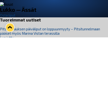
VS
Lukko — Ässät
Osta liput
Tuoreimmat uutiset
Pitsiturnauksen päiväliput on loppuunmyyty – Pitsitunnelmaan
pääset myös Marina Vistan terassilla
Lue juttu »
Lukko ja pirkanmaalainen vaatevalmistaja Nousu yhteistyöhön
Lue juttu »
Aapo Vanninen Nuorten Leijonien mukana
Lue juttu »
Rauman Lukko Oy on ostanut Marina Vista Oy:n liiketoiminnan
Raumalta
Lue juttu »
Varausviikonloppu oli kiireinen Jakub Florisille
Lue juttu »
Seuraa Lukkoa somessa