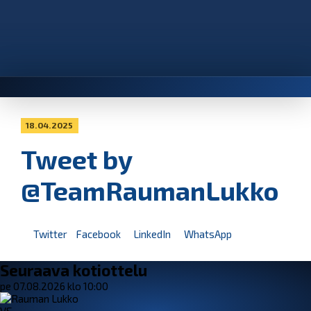
18.04.2025
Tweet by
@TeamRaumanLukko
Twitter
Facebook
LinkedIn
WhatsApp
Seuraava kotiottelu
pe 07.08.2026 klo 10:00