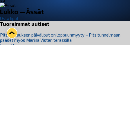
VS
Lukko — Ässät
Osta liput
Tuoreimmat uutiset
Pitsiturnauksen päiväliput on loppuunmyyty – Pitsitunnelmaan
pääset myös Marina Vistan terassilla
Lue juttu »
Lukko ja pirkanmaalainen vaatevalmistaja Nousu yhteistyöhön
Lue juttu »
Aapo Vanninen Nuorten Leijonien mukana
Lue juttu »
Rauman Lukko Oy on ostanut Marina Vista Oy:n liiketoiminnan
Raumalta
Lue juttu »
Varausviikonloppu oli kiireinen Jakub Florisille
Lue juttu »
Seuraa Lukkoa somessa