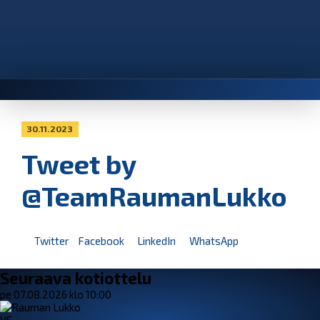
30.11.2023
Tweet by
@TeamRaumanLukko
Twitter
Facebook
LinkedIn
WhatsApp
Seuraava kotiottelu
pe 07.08.2026 klo 10:00