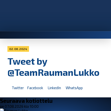
02.08.2024
Tweet by
@TeamRaumanLukko
Twitter
Facebook
LinkedIn
WhatsApp
Seuraava kotiottelu
pe 07.08.2026 klo 10:00