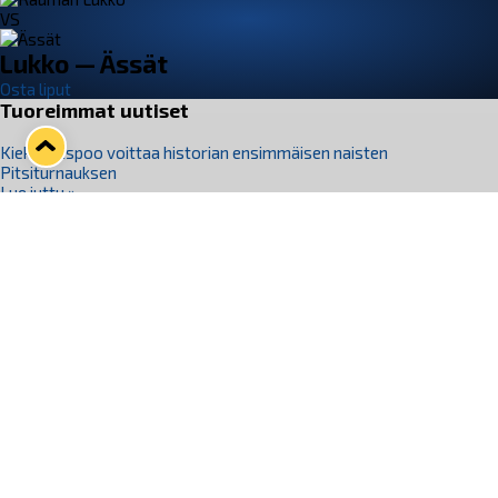
VS
Lukko — Ässät
Osta liput
Tuoreimmat uutiset
Kiekko-Espoo voittaa historian ensimmäisen naisten
Pitsiturnauksen
Lue juttu »
Pitsiturnauksen päiväliput on loppuunmyyty – Pitsitunnelmaan
pääset myös Marina Vistan terassilla
Lue juttu »
Lukko ja pirkanmaalainen vaatevalmistaja Nousu yhteistyöhön
Lue juttu »
Aapo Vanninen Nuorten Leijonien mukana
Lue juttu »
Rauman Lukko Oy on ostanut Marina Vista Oy:n liiketoiminnan
Raumalta
Lue juttu »