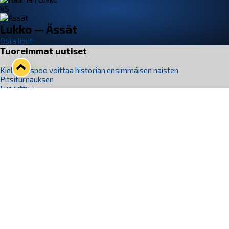
VS
Lukko — Ässät
Osta liput
Tuoreimmat uutiset
Kiekko-Espoo voittaa historian ensimmäisen naisten
Pitsiturnauksen
Lue juttu »
Pitsiturnauksen päiväliput on loppuunmyyty – Pitsitunnelmaan
pääset myös Marina Vistan terassilla
Lue juttu »
Lukko ja pirkanmaalainen vaatevalmistaja Nousu yhteistyöhön
Lue juttu »
Aapo Vanninen Nuorten Leijonien mukana
Lue juttu »
Rauman Lukko Oy on ostanut Marina Vista Oy:n liiketoiminnan
Raumalta
Lue juttu »