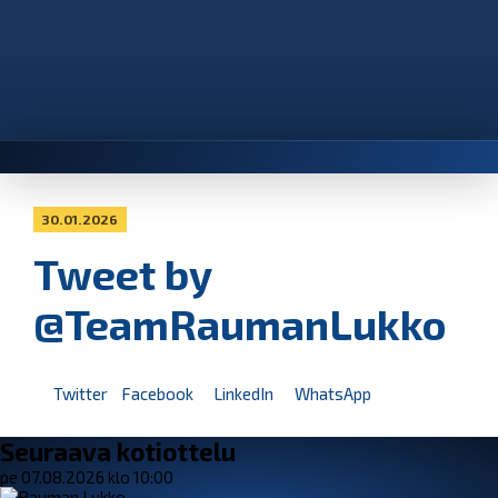
30.01.2026
Tweet by
@TeamRaumanLukko
Twitter
Facebook
LinkedIn
WhatsApp
Seuraava kotiottelu
pe 07.08.2026 klo 10:00