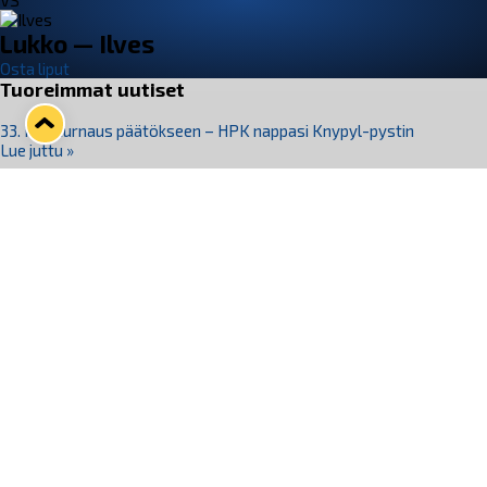
VS
Lukko — Ilves
Osta liput
Tuoreimmat uutiset
33. Pitsiturnaus päätökseen – HPK nappasi Knypyl-pystin
Lue juttu »
Otteluliput juhlakaudelle 26–27 nyt myynnissä!
Lue juttu »
Kiekko-Espoo voittaa historian ensimmäisen naisten
Pitsiturnauksen
Lue juttu »
Pitsiturnauksen päiväliput on loppuunmyyty – Pitsitunnelmaan
pääset myös Marina Vistan terassilla
Lue juttu »
Lukko ja pirkanmaalainen vaatevalmistaja Nousu yhteistyöhön
Lue juttu »
Seuraa Lukkoa somessa