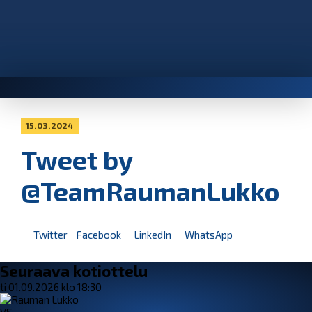
15.03.2024
Tweet by
@TeamRaumanLukko
Twitter
Facebook
LinkedIn
WhatsApp
Seuraava kotiottelu
ti 01.09.2026 klo 18:30