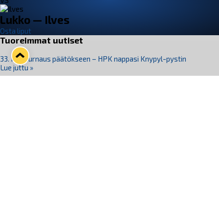
VS
Lukko — Ilves
Osta liput
Tuoreimmat uutiset
33. Pitsiturnaus päätökseen – HPK nappasi Knypyl-pystin
Lue juttu »
Otteluliput juhlakaudelle 26–27 nyt myynnissä!
Lue juttu »
Kiekko-Espoo voittaa historian ensimmäisen naisten
Pitsiturnauksen
Lue juttu »
Pitsiturnauksen päiväliput on loppuunmyyty – Pitsitunnelmaan
pääset myös Marina Vistan terassilla
Lue juttu »
Lukko ja pirkanmaalainen vaatevalmistaja Nousu yhteistyöhön
Lue juttu »
Seuraa Lukkoa somessa