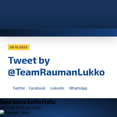
28.10.2023
Tweet by
@TeamRaumanLukko
Twitter
Facebook
LinkedIn
WhatsApp
Seuraava kotiottelu
pe 07.08.2026 klo 10:00