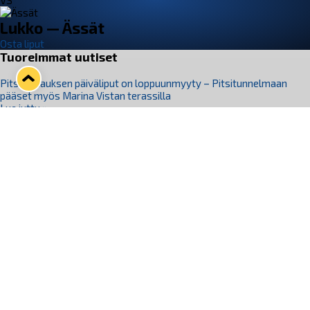
VS
Lukko — Ässät
Osta liput
Tuoreimmat uutiset
Pitsiturnauksen päiväliput on loppuunmyyty – Pitsitunnelmaan
pääset myös Marina Vistan terassilla
Lue juttu »
Lukko ja pirkanmaalainen vaatevalmistaja Nousu yhteistyöhön
Lue juttu »
Aapo Vanninen Nuorten Leijonien mukana
Lue juttu »
Rauman Lukko Oy on ostanut Marina Vista Oy:n liiketoiminnan
Raumalta
Lue juttu »
Varausviikonloppu oli kiireinen Jakub Florisille
Lue juttu »
Seuraa Lukkoa somessa