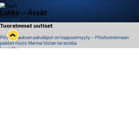
VS
Lukko — Ässät
Osta liput
Tuoreimmat uutiset
Pitsiturnauksen päiväliput on loppuunmyyty – Pitsitunnelmaan
pääset myös Marina Vistan terassilla
Lue juttu »
Lukko ja pirkanmaalainen vaatevalmistaja Nousu yhteistyöhön
Lue juttu »
Aapo Vanninen Nuorten Leijonien mukana
Lue juttu »
Rauman Lukko Oy on ostanut Marina Vista Oy:n liiketoiminnan
Raumalta
Lue juttu »
Varausviikonloppu oli kiireinen Jakub Florisille
Lue juttu »
Seuraa Lukkoa somessa