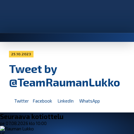
25.10.2023
Tweet by
@TeamRaumanLukko
Twitter
Facebook
LinkedIn
WhatsApp
Seuraava kotiottelu
pe 07.08.2026 klo 10:00