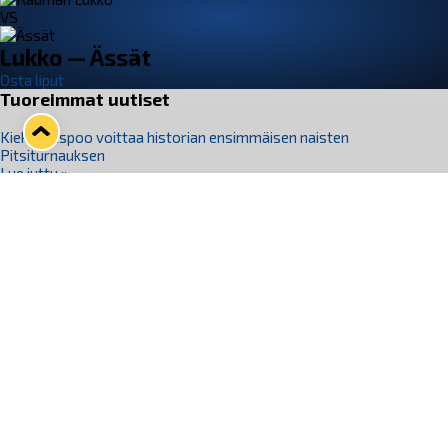
VS
Lukko — Ässät
Osta liput
Tuoreimmat uutiset
Kiekko-Espoo voittaa historian ensimmäisen naisten
Pitsiturnauksen
Lue juttu »
Pitsiturnauksen päiväliput on loppuunmyyty – Pitsitunnelmaan
pääset myös Marina Vistan terassilla
Lue juttu »
Lukko ja pirkanmaalainen vaatevalmistaja Nousu yhteistyöhön
Lue juttu »
Aapo Vanninen Nuorten Leijonien mukana
Lue juttu »
Rauman Lukko Oy on ostanut Marina Vista Oy:n liiketoiminnan
Raumalta
Lue juttu »