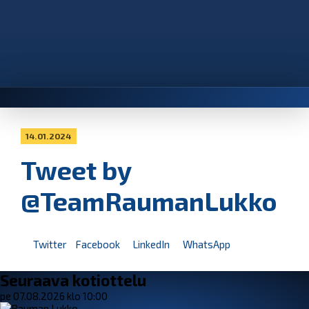
14.01.2024
Tweet by
@TeamRaumanLukko
Twitter
Facebook
LinkedIn
WhatsApp
Seuraava kotiottelu
pe 07.08.2026 klo 10:00