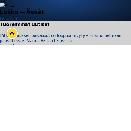
VS
Lukko — Ässät
Osta liput
Tuoreimmat uutiset
Pitsiturnauksen päiväliput on loppuunmyyty – Pitsitunnelmaan
pääset myös Marina Vistan terassilla
Lue juttu »
Lukko ja pirkanmaalainen vaatevalmistaja Nousu yhteistyöhön
Lue juttu »
Aapo Vanninen Nuorten Leijonien mukana
Lue juttu »
Rauman Lukko Oy on ostanut Marina Vista Oy:n liiketoiminnan
Raumalta
Lue juttu »
Varausviikonloppu oli kiireinen Jakub Florisille
Lue juttu »
Seuraa Lukkoa somessa