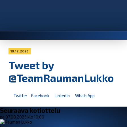
19.12.2025
Tweet by
@TeamRaumanLukko
Twitter
Facebook
LinkedIn
WhatsApp
Seuraava kotiottelu
pe 07.08.2026 klo 10:00