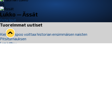
VS
Lukko — Ässät
Osta liput
Tuoreimmat uutiset
Kiekko-Espoo voittaa historian ensimmäisen naisten
Pitsiturnauksen
Lue juttu »
Pitsiturnauksen päiväliput on loppuunmyyty – Pitsitunnelmaan
pääset myös Marina Vistan terassilla
Lue juttu »
Lukko ja pirkanmaalainen vaatevalmistaja Nousu yhteistyöhön
Lue juttu »
Aapo Vanninen Nuorten Leijonien mukana
Lue juttu »
Rauman Lukko Oy on ostanut Marina Vista Oy:n liiketoiminnan
Raumalta
Lue juttu »