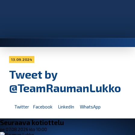
13.09.2024
Tweet by
@TeamRaumanLukko
Twitter
Facebook
LinkedIn
WhatsApp
Seuraava kotiottelu
pe 07.08.2026 klo 10:00