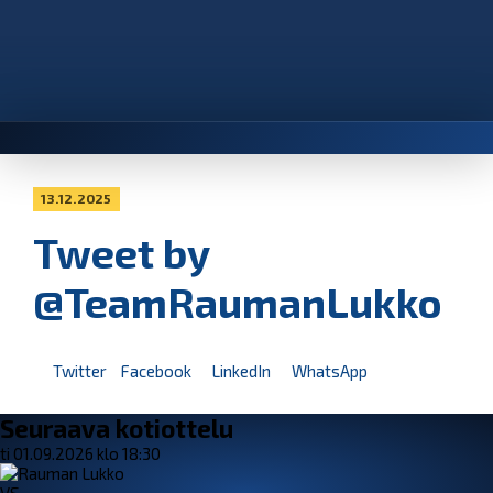
13.12.2025
Tweet by
@TeamRaumanLukko
Twitter
Facebook
LinkedIn
WhatsApp
Seuraava kotiottelu
ti 01.09.2026 klo 18:30