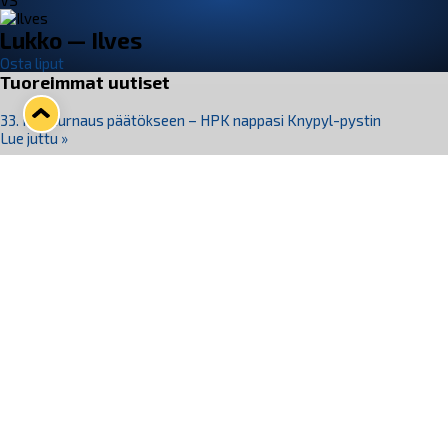
VS
Lukko — Ilves
Osta liput
Tuoreimmat uutiset
33. Pitsiturnaus päätökseen – HPK nappasi Knypyl-pystin
Lue juttu »
Otteluliput juhlakaudelle 26–27 nyt myynnissä!
Lue juttu »
Kiekko-Espoo voittaa historian ensimmäisen naisten
Pitsiturnauksen
Lue juttu »
Pitsiturnauksen päiväliput on loppuunmyyty – Pitsitunnelmaan
pääset myös Marina Vistan terassilla
Lue juttu »
Lukko ja pirkanmaalainen vaatevalmistaja Nousu yhteistyöhön
Lue juttu »
Seuraa Lukkoa somessa