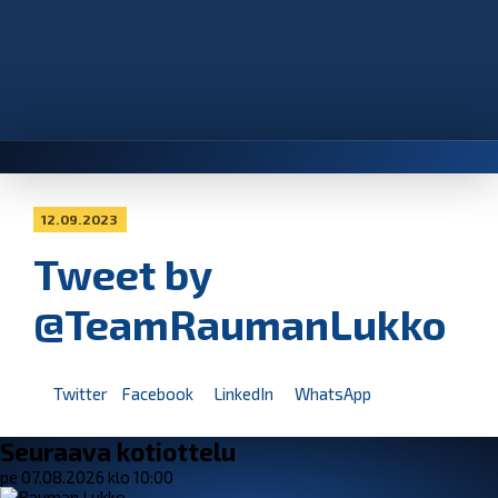
12.09.2023
Tweet by
@TeamRaumanLukko
Twitter
Facebook
LinkedIn
WhatsApp
Seuraava kotiottelu
pe 07.08.2026 klo 10:00