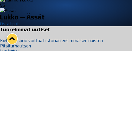
VS
Lukko — Ässät
Osta liput
Tuoreimmat uutiset
Kiekko-Espoo voittaa historian ensimmäisen naisten
Pitsiturnauksen
Lue juttu »
Pitsiturnauksen päiväliput on loppuunmyyty – Pitsitunnelmaan
pääset myös Marina Vistan terassilla
Lue juttu »
Lukko ja pirkanmaalainen vaatevalmistaja Nousu yhteistyöhön
Lue juttu »
Aapo Vanninen Nuorten Leijonien mukana
Lue juttu »
Rauman Lukko Oy on ostanut Marina Vista Oy:n liiketoiminnan
Raumalta
Lue juttu »