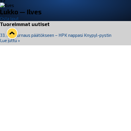
VS
Lukko — Ilves
Osta liput
Tuoreimmat uutiset
33. Pitsiturnaus päätökseen – HPK nappasi Knypyl-pystin
Lue juttu »
Otteluliput juhlakaudelle 26–27 nyt myynnissä!
Lue juttu »
Kiekko-Espoo voittaa historian ensimmäisen naisten
Pitsiturnauksen
Lue juttu »
Pitsiturnauksen päiväliput on loppuunmyyty – Pitsitunnelmaan
pääset myös Marina Vistan terassilla
Lue juttu »
Lukko ja pirkanmaalainen vaatevalmistaja Nousu yhteistyöhön
Lue juttu »
Seuraa Lukkoa somessa