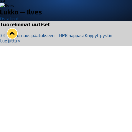
VS
Lukko — Ilves
Osta liput
Tuoreimmat uutiset
33. Pitsiturnaus päätökseen – HPK nappasi Knypyl-pystin
Lue juttu »
Otteluliput juhlakaudelle 26–27 nyt myynnissä!
Lue juttu »
Kiekko-Espoo voittaa historian ensimmäisen naisten
Pitsiturnauksen
Lue juttu »
Pitsiturnauksen päiväliput on loppuunmyyty – Pitsitunnelmaan
pääset myös Marina Vistan terassilla
Lue juttu »
Lukko ja pirkanmaalainen vaatevalmistaja Nousu yhteistyöhön
Lue juttu »
Seuraa Lukkoa somessa