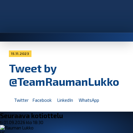
15.11.2023
Tweet by
@TeamRaumanLukko
Twitter
Facebook
LinkedIn
WhatsApp
Seuraava kotiottelu
ti 01.09.2026 klo 18:30